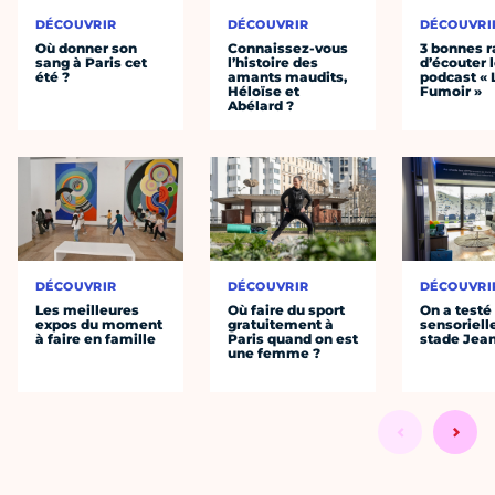
DÉCOUVRIR
DÉCOUVRIR
DÉCOUVRI
Où donner son
Connaissez-vous
3 bonnes r
sang à Paris cet
l’histoire des
d’écouter 
été ?
amants maudits,
podcast « 
Héloïse et
Fumoir »
Abélard ?
DÉCOUVRIR
DÉCOUVRIR
DÉCOUVRI
Les meilleures
Où faire du sport
On a testé 
expos du moment
gratuitement à
sensoriell
à faire en famille
Paris quand on est
stade Jea
une femme ?