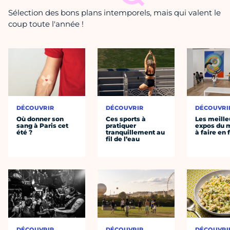
Sélection des bons plans intemporels, mais qui valent le
coup toute l'année !
DÉCOUVRIR
DÉCOUVRIR
DÉCOUVRI
Où donner son
Ces sports à
Les meille
sang à Paris cet
pratiquer
expos du
été ?
tranquillement au
à faire en 
fil de l’eau
DÉCOUVRIR
DÉCOUVRIR
DÉCOUVRI