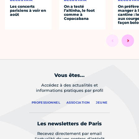
Les concerts
On a testé
On préfèr
parisiens à voir en
l’altinha, le foot
manger à 
août
comme à
cantine : l
Copacabana
aux courge
façon bol
Vous êtes...
Accédez à des actualités et
informations pratiques par profil
PROFESSIONNEL
ASSOCIATION
JEUNE
Les newsletters de Paris
Recevez directement par email
l'actualité de vos centres d'intérêt