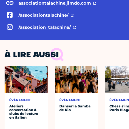
associationtalachine.jimdo.com
/associationtalachine/
/association_talachine/
À LIRE AUSSI
ÉVÈNEMENT
ÉVÈNEMENT
ÉVÈNEMEN
Ateliers
Danser la Samba
Chess s'ins
conversation &
de Rio
Paris Plag
clubs de lecture
en italien