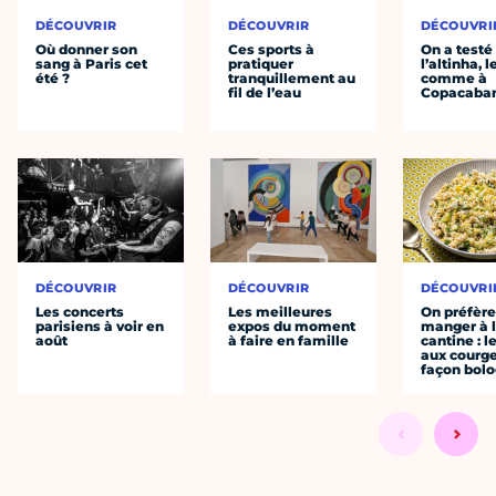
DÉCOUVRIR
DÉCOUVRIR
DÉCOUVRI
Où donner son
Ces sports à
On a testé
sang à Paris cet
pratiquer
l’altinha, l
été ?
tranquillement au
comme à
fil de l’eau
Copacaba
DÉCOUVRIR
DÉCOUVRIR
DÉCOUVRI
Les concerts
Les meilleures
On préfèr
parisiens à voir en
expos du moment
manger à 
août
à faire en famille
cantine : l
aux courge
façon bol