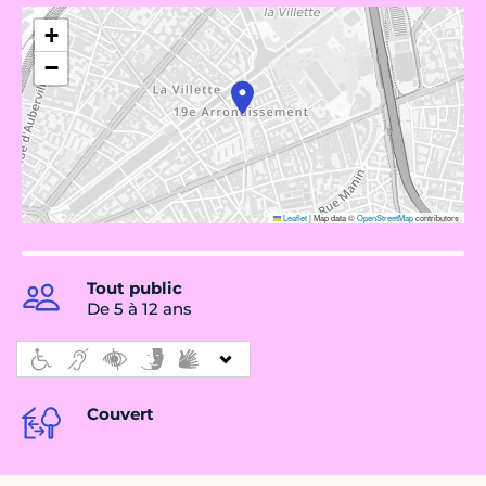
+
−
Leaflet
|
Map data ©
OpenStreetMap
contributors
Tout public
De 5 à 12 ans
Couvert