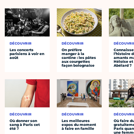
DÉCOUVRIR
DÉCOUVRIR
DÉCOUVRI
Les concerts
On préfère
Connaisse
parisiens à voir en
manger à la
l’histoire 
août
cantine : les pâtes
amants ma
aux courgettes
Héloïse et
façon bolognaise
Abélard ?
DÉCOUVRIR
DÉCOUVRIR
DÉCOUVRI
Où donner son
Les meilleures
Où faire d
sang à Paris cet
expos du moment
gratuitem
été ?
à faire en famille
Paris quan
une femm