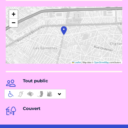
+
−
Leaflet
|
Map data ©
OpenStreetMap
contributors
Tout public
Couvert