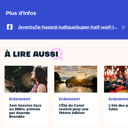
Plus d'infos
/events/le-hasard-ludique/super-half-waif-le-5-mars-2022-au-hasard-ludique/1010141883173771/
À LIRE AUSSI
ÉVÈNEMENT
ÉVÈNEMENT
ÉVÈNEMEN
Jam Session Jazz
L’Été du Canal
L'été des p
au 38Riv, animée
revient pour une
futés
par Ananda
19ème édition
Brandão