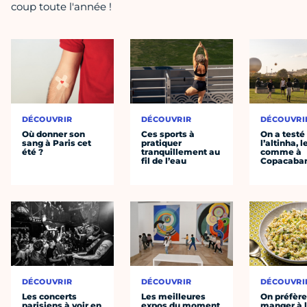
coup toute l'année !
DÉCOUVRIR
DÉCOUVRIR
DÉCOUVRI
Où donner son
Ces sports à
On a testé
sang à Paris cet
pratiquer
l’altinha, l
été ?
tranquillement au
comme à
fil de l’eau
Copacaba
DÉCOUVRIR
DÉCOUVRIR
DÉCOUVRI
Les concerts
Les meilleures
On préfèr
parisiens à voir en
expos du moment
manger à 