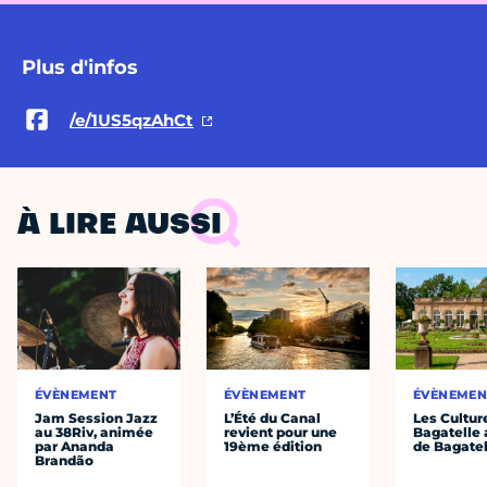
Plus d'infos
/e/1US5qzAhCt
À LIRE AUSSI
ÉVÈNEMENT
ÉVÈNEMENT
ÉVÈNEMEN
Jam Session Jazz
L’Été du Canal
Les Cultur
au 38Riv, animée
revient pour une
Bagatelle 
par Ananda
19ème édition
de Bagatel
Brandão