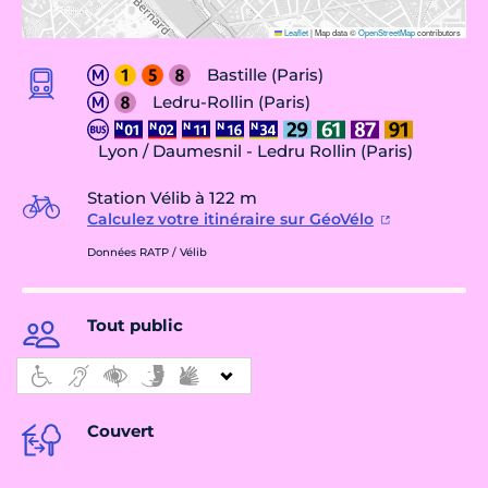
Leaflet
|
Map data ©
OpenStreetMap
contributors
Bastille (Paris)
Ledru-Rollin (Paris)
Lyon / Daumesnil - Ledru Rollin (Paris)
Station Vélib à 122 m
Calculez votre itinéraire sur GéoVélo
Données RATP / Vélib
Tout public
Couvert