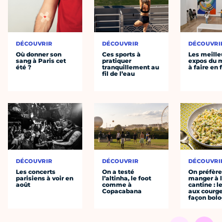
DÉCOUVRIR
DÉCOUVRIR
DÉCOUVRI
Où donner son
Ces sports à
Les meille
sang à Paris cet
pratiquer
expos du
été ?
tranquillement au
à faire en 
fil de l’eau
DÉCOUVRIR
DÉCOUVRIR
DÉCOUVRI
Les concerts
On a testé
On préfèr
parisiens à voir en
l’altinha, le foot
manger à 
août
comme à
cantine : l
Copacabana
aux courge
façon bol