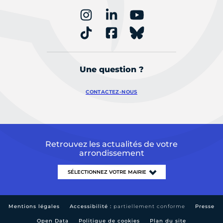
Une question ?
CONTACTEZ-NOUS
Retrouvez les actualités de votre
arrondissement
Mentions légales
Accessibilité :
partiellement conforme
Presse
Open Data
Politique de cookies
Plan du site