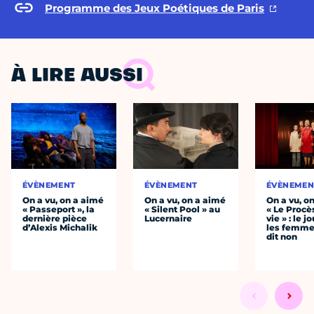
Programme des Jeux Poétiques de Paris
À LIRE AUSSI
ÉVÈNEMENT
ÉVÈNEMENT
ÉVÈNEMEN
On a vu, on a aimé
On a vu, on a aimé
On a vu, o
« Passeport », la
« Silent Pool » au
« Le Procè
dernière pièce
Lucernaire
vie » : le j
d’Alexis Michalik
les femme
dit non