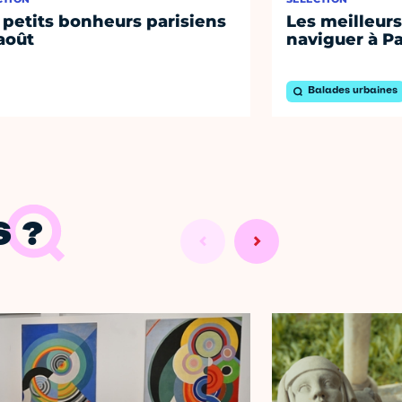
 petits bonheurs parisiens
Les meilleurs
août
naviguer à Pa
Balades urbaines
 ?