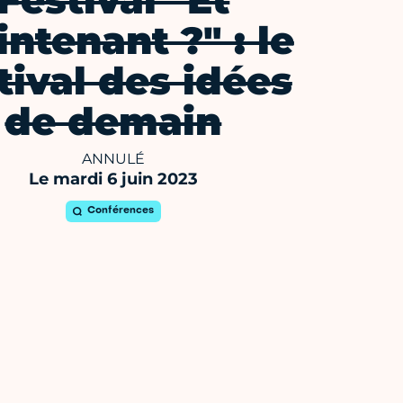
Festival "Et
ntenant ?" : le
tival des idées
de demain
ANNULÉ
Le mardi 6 juin 2023
Conférences