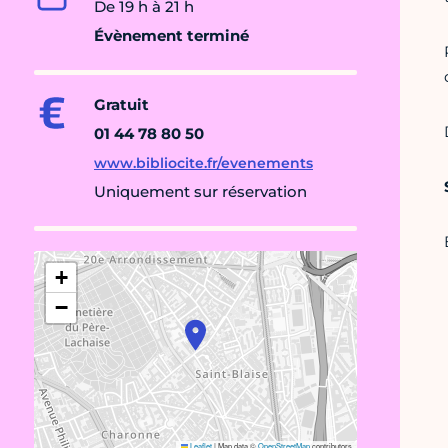
De 19 h à 21 h
Évènement terminé
Gratuit
01 44 78 80 50
www.bibliocite.fr/evenements
Uniquement sur réservation
+
−
Leaflet
|
Map data ©
OpenStreetMap
contributors