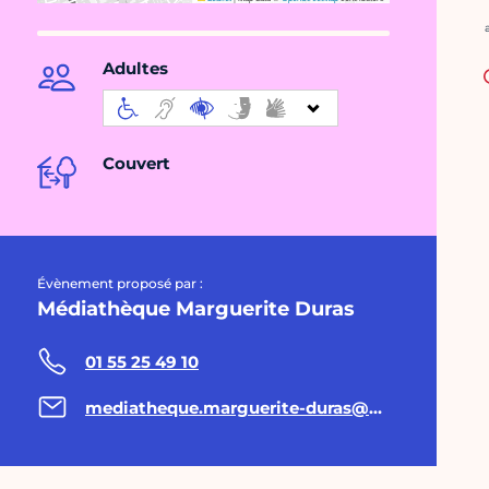
C
Adultes
Couvert
Évènement proposé par :
Médiathèque Marguerite Duras
01 55 25 49 10
mediatheque.marguerite-duras@paris.fr