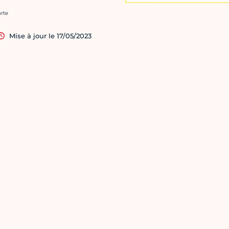
rédit photo :
arte
Mise à jour le 17/05/2023