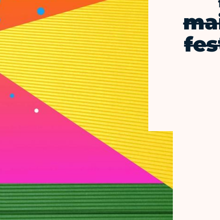
mai
fes