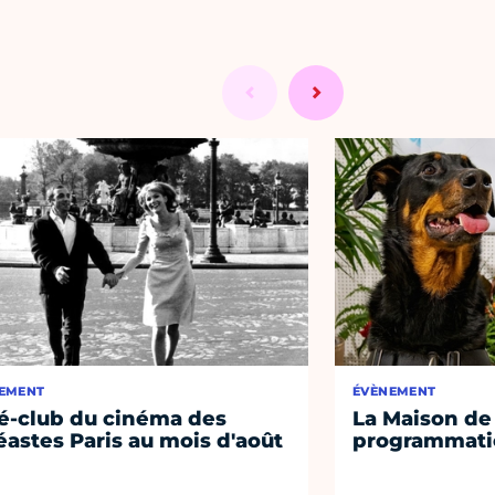
EMENT
ÉVÈNEMENT
é-club du cinéma des
La Maison de 
éastes Paris au mois d'août
programmati