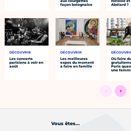
aux courgettes
Héloïse et
façon bolognaise
Abélard ?
DÉCOUVRIR
DÉCOUVRIR
DÉCOUVRI
Les concerts
Les meilleures
Où faire d
parisiens à voir en
expos du moment
gratuitem
août
à faire en famille
Paris quan
une femm
Vous êtes...