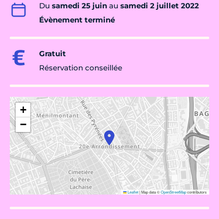
Du
samedi 25 juin
au
samedi 2 juillet 2022
Évènement terminé
Gratuit
Réservation conseillée
+
−
Leaflet
|
Map data ©
OpenStreetMap
contributors