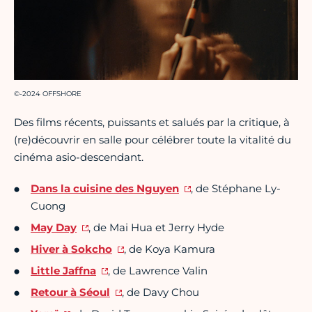
Crédit photo :
©-2024 OFFSHORE
Des films récents, puissants et salués par la critique, à
(re)découvrir en salle pour célébrer toute la vitalité du
cinéma asio-descendant.
Dans la cuisine des Nguyen
, de Stéphane Ly-
Cuong
May Day
, de Mai Hua et Jerry Hyde
Hiver à Sokcho
, de Koya Kamura
Little Jaffna
, de Lawrence Valin
Retour à Séoul
, de Davy Chou