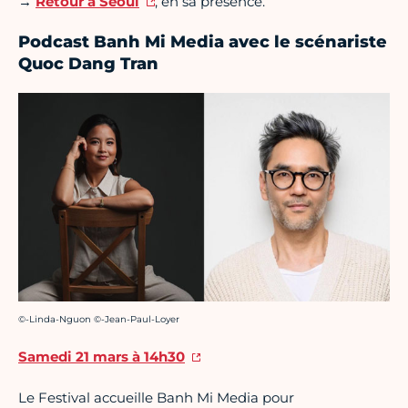
→
Retour à Séoul
, en sa présence.
Podcast Banh Mi Media avec le scénariste
Quoc Dang Tran
Crédit photo :
©-Linda-Nguon ©-Jean-Paul-Loyer
Samedi 21 mars à 14h30
Le Festival accueille Banh Mi Media pour