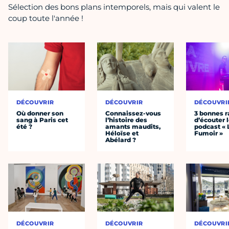
Sélection des bons plans intemporels, mais qui valent le
coup toute l'année !
DÉCOUVRIR
DÉCOUVRIR
DÉCOUVRI
Où donner son
Connaissez-vous
3 bonnes r
sang à Paris cet
l’histoire des
d’écouter 
été ?
amants maudits,
podcast « 
Héloïse et
Fumoir »
Abélard ?
DÉCOUVRIR
DÉCOUVRIR
DÉCOUVRI