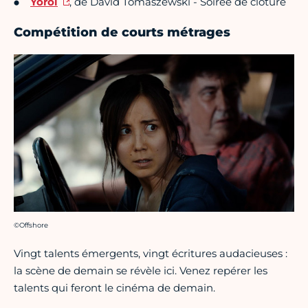
Yoroï
, de David Tomaszewski - Soirée de clôture
Compétition de courts métrages
Crédit photo :
©Offshore
Vingt talents émergents, vingt écritures audacieuses :
la scène de demain se révèle ici. Venez repérer les
talents qui feront le cinéma de demain.