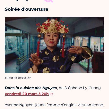
Soirée d'ouverture
Crédit photo :
© Respiro production
Dans la cuisine des Nguyen
, de Stéphane Ly-Cuong
vendredi 20 mars à 20h
Yvonne Nguyen, jeune femme d’origine vietnamienne,