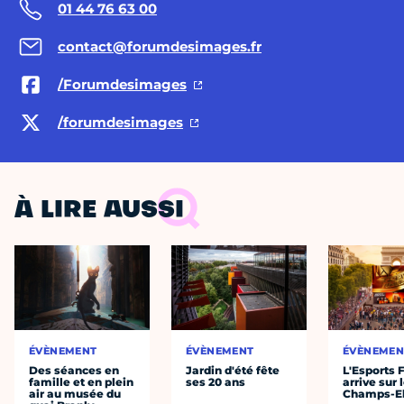
01 44 76 63 00
contact@forumdesimages.fr
/Forumdesimages
/forumdesimages
À LIRE AUSSI
ÉVÈNEMENT
ÉVÈNEMENT
ÉVÈNEMEN
Des séances en
Jardin d'été fête
L'Esports 
famille et en plein
ses 20 ans
arrive sur 
air au musée du
Champs-E