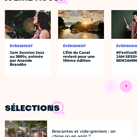
ÉVÈNEMENT
ÉVÈNEMENT
ÉVÈNEMEN
Jam Session Jazz
L’Été du Canal
#Festival
au 38Riv, animée
revient pour une
JAM SESS
par Ananda
19ème édition
BENJAMIN
Brandão
SÉLECTIONS
Brocantes et vide-greniers : on
chine où en août ?