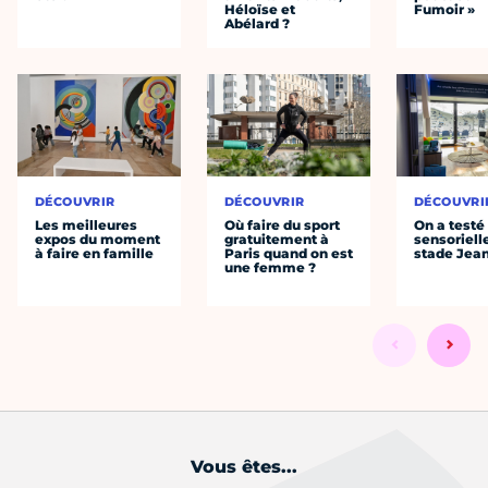
Héloïse et
Fumoir »
Abélard ?
DÉCOUVRIR
DÉCOUVRIR
DÉCOUVRI
Les meilleures
Où faire du sport
On a testé 
expos du moment
gratuitement à
sensoriell
à faire en famille
Paris quand on est
stade Jea
une femme ?
Vous êtes...