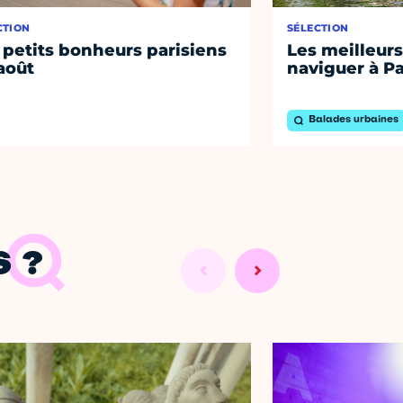
CTION
SÉLECTION
 petits bonheurs parisiens
Les meilleurs
août
naviguer à Pa
Balades urbaines
 ?