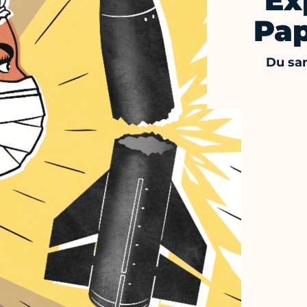
Ex
Pap
Du sam