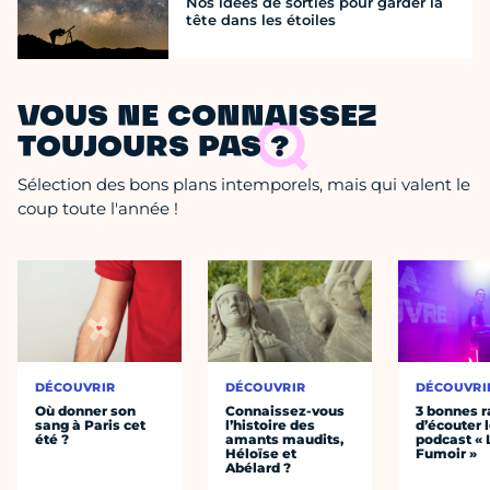
Nos idées de sorties pour garder la
tête dans les étoiles
VOUS NE CONNAISSEZ
TOUJOURS PAS ?
Sélection des bons plans intemporels, mais qui valent le
coup toute l'année !
DÉCOUVRIR
DÉCOUVRIR
DÉCOUVRI
Où donner son
Connaissez-vous
3 bonnes r
sang à Paris cet
l’histoire des
d’écouter 
été ?
amants maudits,
podcast « 
Héloïse et
Fumoir »
Abélard ?