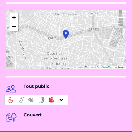
+
−
Leaflet
|
Map data ©
OpenStreetMap
contributors
Tout public
Couvert