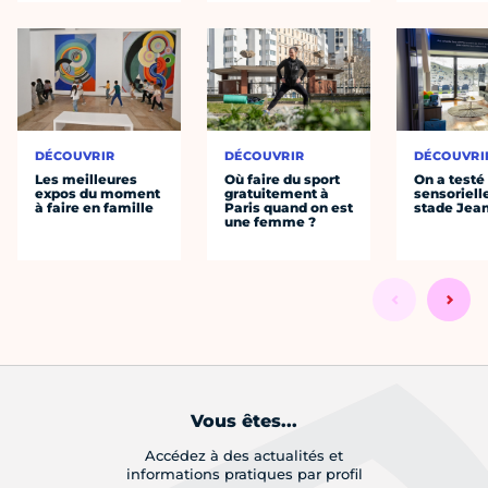
DÉCOUVRIR
DÉCOUVRIR
DÉCOUVRI
Les meilleures
Où faire du sport
On a testé 
expos du moment
gratuitement à
sensoriell
à faire en famille
Paris quand on est
stade Jea
une femme ?
Vous êtes...
Accédez à des actualités et
informations pratiques par profil