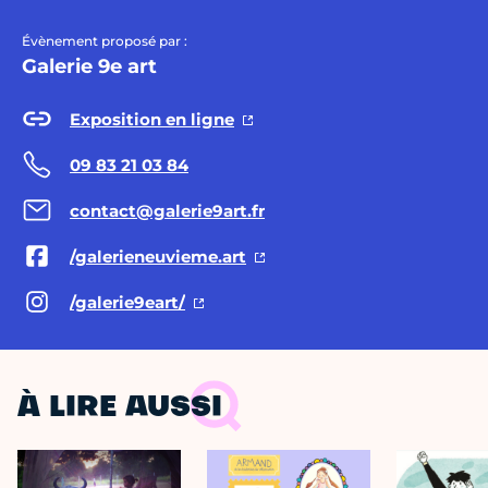
Évènement proposé par :
Galerie 9e art
Exposition en ligne
09 83 21 03 84
contact@galerie9art.fr
/galerieneuvieme.art
/galerie9eart/
À LIRE AUSSI