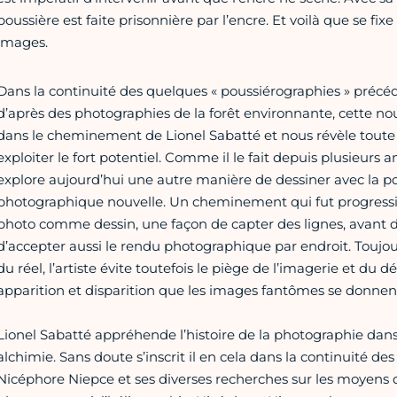
poussière est faite prisonnière par l’encre. Et voilà que se fix
images.
Dans la continuité des quelques « poussiérographies » pré
d’après des photographies de la forêt environnante, cette nou
dans le cheminement de Lionel Sabatté et nous révèle toute la 
exploiter le fort potentiel. Comme il le fait depuis plusieurs a
explore aujourd’hui une autre manière de dessiner avec la p
photographique nouvelle. Un cheminement qui fut progressif po
photo comme dessin, une façon de capter des lignes, avant
d’accepter aussi le rendu photographique par endroit. Toujour
du réel, l’artiste évite toutefois le piège de l’imagerie et du déc
apparition et disparition que les images fantômes se donnen
Lionel Sabatté appréhende l’histoire de la photographie dans 
alchimie. Sans doute s’inscrit il en cela dans la continuité de
Nicéphore Niepce et ses diverses recherches sur les moyens d