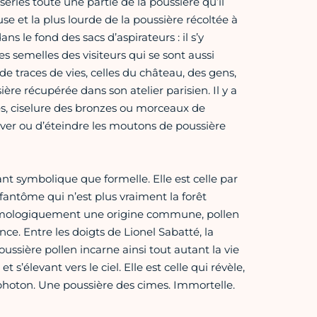
séries toute une partie de la poussière qu’il
reuse et la plus lourde de la poussière récoltée à
s le fond des sacs d’aspirateurs : il s’y
 semelles des visiteurs qui se sont aussi
de traces de vies, celles du château, des gens,
ère récupérée dans son atelier parisien. Il y a
es, ciselure des bronzes ou morceaux de
iver ou d’éteindre les moutons de poussière
nt symbolique que formelle. Elle est celle par
fantôme qui n’est plus vraiment la forêt
tymologiquement une origine commune, pollen
e. Entre les doigts de Lionel Sabatté, la
oussière pollen incarne ainsi tout autant la vie
t s’élevant vers le ciel. Elle est celle qui révèle,
 photon. Une poussière des cimes. Immortelle.