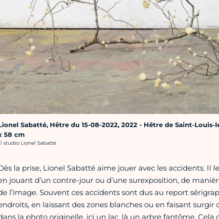
Lionel Sabatté, Hêtre du 15-08-2022, 2022 - Hêtre de Saint-Louis-
x 58 cm
rédit photo :
© studio Lionel Sabatté
Dès la prise, Lionel Sabatté aime jouer avec les accidents. Il 
en jouant d’un contre-jour ou d’une surexposition, de manièr
de l’image. Souvent ces accidents sont dus au report sérigraphi
endroits, en laissant des zones blanches ou en faisant surgir
dans la photo originelle, ici un lac, là un arbre fantôme. Cel