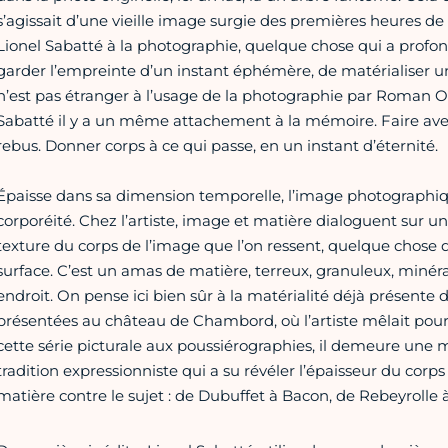
s’agissait d’une vieille image surgie des premières heures de l
Lionel Sabatté à la photographie, quelque chose qui a profo
garder l’empreinte d’un instant éphémère, de matérialiser u
n’est pas étranger à l’usage de la photographie par Roman Op
Sabatté il y a un même attachement à la mémoire. Faire avec la 
rebus. Donner corps à ce qui passe, en un instant d’éternité.
Épaisse dans sa dimension temporelle, l’image photographiqu
corporéité. Chez l’artiste, image et matière dialoguent sur un
texture du corps de l’image que l’on ressent, quelque chose d
surface. C’est un amas de matière, terreux, granuleux, minéra
endroit. On pense ici bien sûr à la matérialité déjà présente d
présentées au château de Chambord, où l’artiste mêlait pour 
cette série picturale aux poussiérographies, il demeure un
tradition expressionniste qui a su révéler l’épaisseur du corps 
matière contre le sujet : de Dubuffet à Bacon, de Rebeyrolle à 