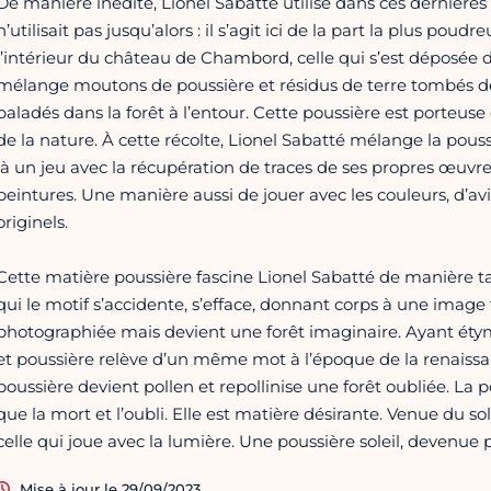
De manière inédite, Lionel Sabatté utilise dans ces dernières 
n’utilisait pas jusqu’alors : il s’agit ici de la part la plus poud
l’intérieur du château de Chambord, celle qui s’est déposée dan
mélange moutons de poussière et résidus de terre tombés des
baladés dans la forêt à l’entour. Cette poussière est porteuse 
de la nature. À cette récolte, Lionel Sabatté mélange la poussi
là un jeu avec la récupération de traces de ses propres œuvr
peintures. Une manière aussi de jouer avec les couleurs, d’av
originels.
Cette matière poussière fascine Lionel Sabatté de manière ta
qui le motif s’accidente, s’efface, donnant corps à une image 
photographiée mais devient une forêt imaginaire. Ayant é
et poussière relève d’un même mot à l’époque de la renaissanc
poussière devient pollen et repollinise une forêt oubliée. La p
que la mort et l’oubli. Elle est matière désirante. Venue du sol e
celle qui joue avec la lumière. Une poussière soleil, devenue
Mise à jour le 29/09/2023