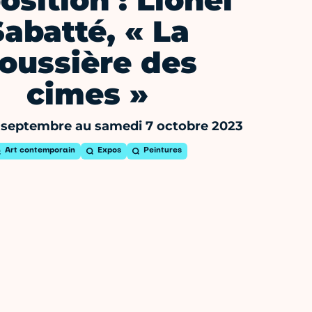
osition : Lionel
Sabatté, « La
oussière des
cimes »
7 septembre au samedi 7 octobre 2023
Art contemporain
Expos
Peintures