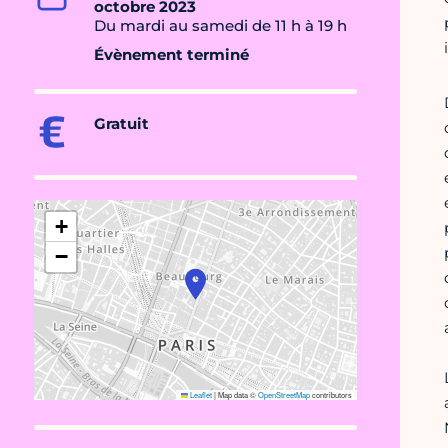
octobre 2023
Du mardi au samedi de 11 h à 19 h
Évènement terminé
Gratuit
+
−
Leaflet
|
Map data ©
OpenStreetMap
contributors