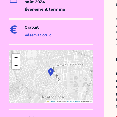
août 2024
Évènement terminé
Gratuit
Réservation ici !
+
−
Leaflet
|
Map data ©
OpenStreetMap
contributors