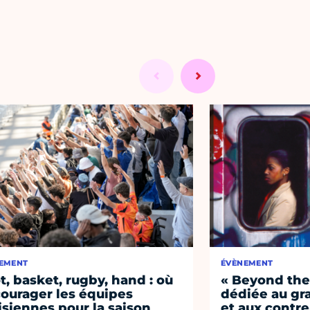
EMENT
ÉVÈNEMENT
t, basket, rugby, hand : où
« Beyond the 
ourager les équipes
dédiée au graf
isiennes pour la saison
et aux contre