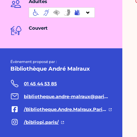
Adultes
Couvert
Évènement proposé par :
Bibliothèque André Malraux
01 45 44 53 85
bibliotheque.andre-malraux@paris.fr
/Bibliotheque.Andre.Malraux.Paris.6eme
/bibliopi.paris/