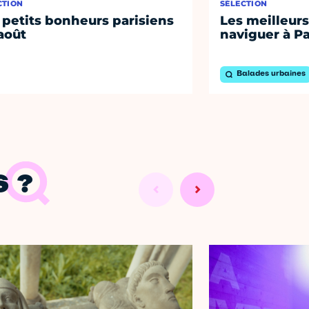
CTION
SÉLECTION
 petits bonheurs parisiens
Les meilleurs
août
naviguer à Pa
Balades urbaines
 ?