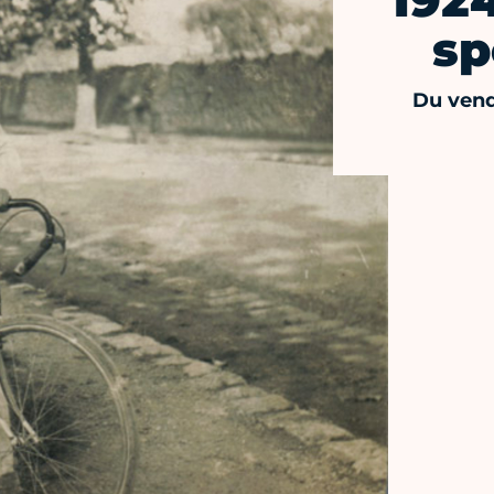
1924
sp
Du vend