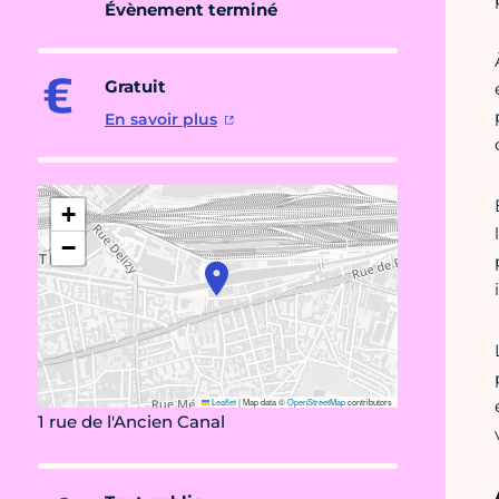
Évènement terminé
Gratuit
En savoir plus
+
−
Leaflet
|
Map data ©
OpenStreetMap
contributors
1 rue de l'Ancien Canal