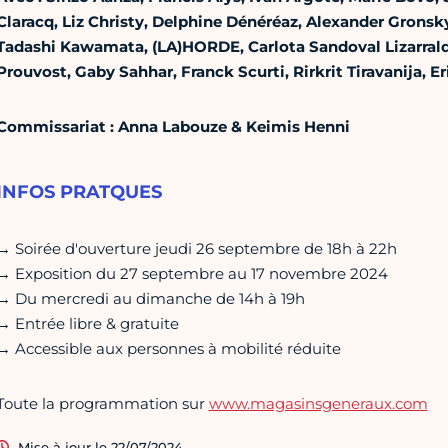
Claracq, Liz Christy, Delphine Dénéréaz, Alexander Gronsk
Tadashi Kawamata, (LA)HORDE, Carlota Sandoval Lizarralde
Prouvost, Gaby Sahhar, Franck Scurti, Rirkrit Tiravanija, E
Commissariat : Anna Labouze & Keimis Henni
INFOS PRATQUES
→ Soirée d'ouverture jeudi 26 septembre de 18h à 22h
→ Exposition du 27 septembre au 17 novembre 2024
→ Du mercredi au dimanche de 14h à 19h
→ Entrée libre & gratuite
→ Accessible aux personnes à mobilité réduite
Toute la programmation sur
www.magasinsgeneraux.com
Mise à jour le 22/07/2024