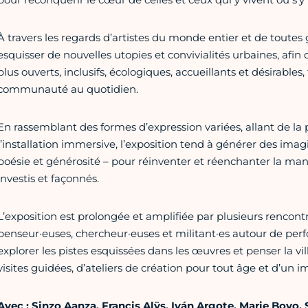
À travers les regards d’artistes du monde entier et de toutes 
esquisser de nouvelles utopies et convivialités urbaines, afin 
plus ouverts, inclusifs, écologiques, accueillants et désirables
communauté au quotidien.
En rassemblant des formes d’expression variées, allant de la 
l’installation immersive, l’exposition tend à générer des ima
poésie et générosité – pour réinventer et réenchanter la man
investis et façonnés.
L’exposition est prolongée et amplifiée par plusieurs rencont
penseur·euses, chercheur·euses et militant·es autour de per
explorer les pistes esquissées dans les œuvres et penser la v
visites guidées, d’ateliers de création pour tout âge et d’u
Avec : Sinzo Aanza, Francis Alÿs, Iván Argote, Marie Bovo,