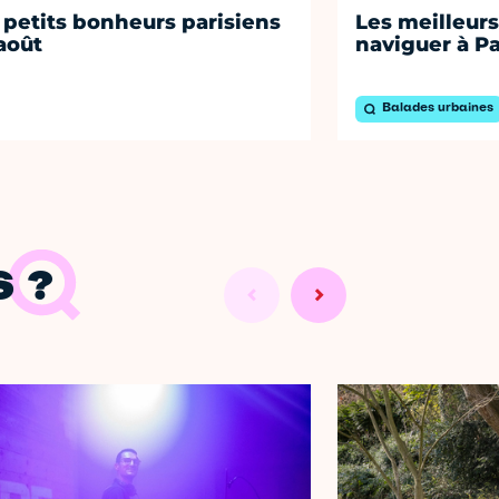
 petits bonheurs parisiens
Les meilleurs
août
naviguer à Pa
Balades urbaines
 ?