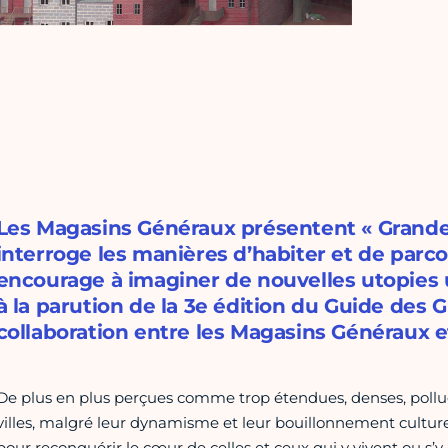
Les Magasins Généraux présentent « Grande V
interroge les manières d’habiter et de parcour
encourage à imaginer de nouvelles utopies u
à la parution de la 3e édition du Guide des G
collaboration entre les Magasins Généraux et
De plus en plus perçues comme trop étendues, denses, pollué
villes, malgré leur dynamisme et leur bouillonnement culture
pour reconquérir le cœur de celles et ceux qui y vivent ou s’y