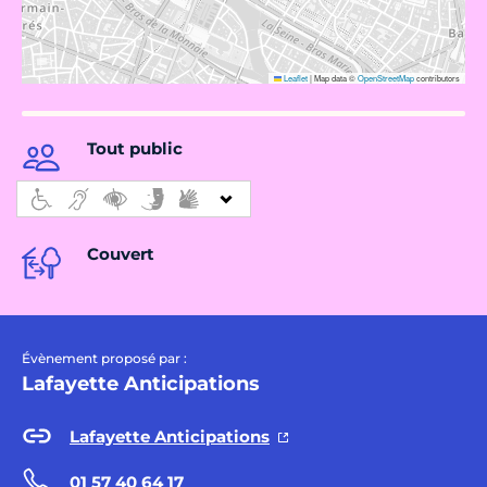
Leaflet
|
Map data ©
OpenStreetMap
contributors
Tout public
Couvert
Évènement proposé par :
Lafayette Anticipations
Lafayette Anticipations
01 57 40 64 17