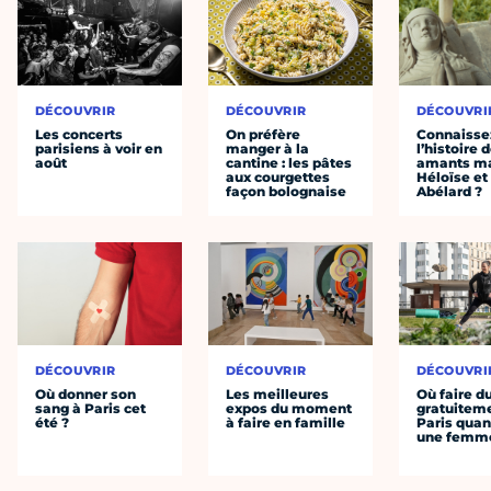
DÉCOUVRIR
DÉCOUVRIR
DÉCOUVRI
Les concerts
On préfère
Connaisse
parisiens à voir en
manger à la
l’histoire 
août
cantine : les pâtes
amants ma
aux courgettes
Héloïse et
façon bolognaise
Abélard ?
DÉCOUVRIR
DÉCOUVRIR
DÉCOUVRI
Où donner son
Les meilleures
Où faire d
sang à Paris cet
expos du moment
gratuitem
été ?
à faire en famille
Paris quan
une femm