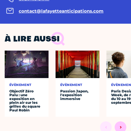
contact@lafayetteanticipations.com
À LIRE AUSSI
ÉVÈNEMENT
ÉVÈNEMENT
ÉVÈNEMEN
Objectif Zéro
Passion Japon,
Paris Desi
Palu : une
l'exposition
Week, de r
exposition en
immersive
du 10 au 19
plein air sur les
septembr
grilles du square
Paul Robin