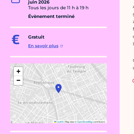
juin 2026
Tous les jours de 11 h à 19 h
Évènement terminé
Gratuit
En savoir plus
+
−
Leaflet
|
Map data ©
OpenStreetMap
contributors