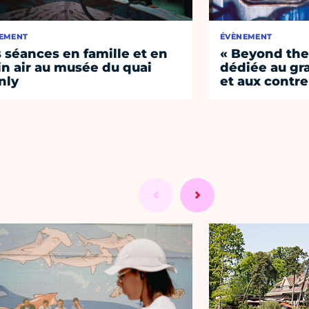
EMENT
ÉVÈNEMENT
 séances en famille et en
« Beyond the 
in air au musée du quai
dédiée au graf
nly
et aux contre