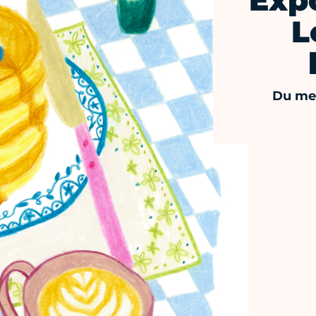
Expo
L
Du mer