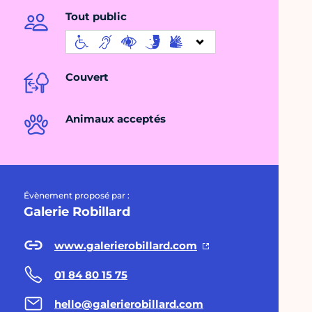
Tout public
Couvert
Animaux acceptés
Évènement proposé par :
Galerie Robillard
www.galerierobillard.com
01 84 80 15 75
hello@galerierobillard.com