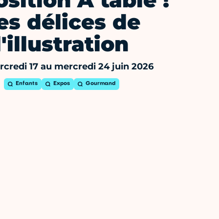
sition À table !
es délices de
l'illustration
credi 17 au mercredi 24 juin 2026
Enfants
Expos
Gourmand