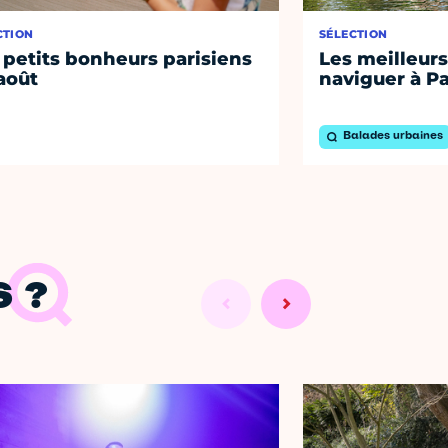
CTION
SÉLECTION
 petits bonheurs parisiens
Les meilleurs
août
naviguer à Pa
Balades urbaines
 ?