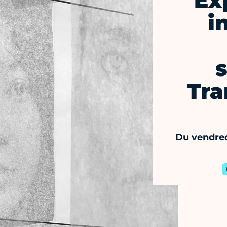
Ex
i
Tra
Du vendred