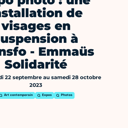
po photo : une
nstallation de
visages en
suspension à
nsfo - Emmaüs
Solidarité
i 22 septembre au samedi 28 octobre
2023
Art contemporain
Expos
Photos