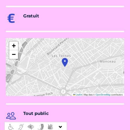
Gratuit
+
−
Leaflet
|
Map data ©
OpenStreetMap
contributors
Tout public