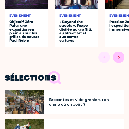
ÉVÈNEMENT
ÉVÈNEMENT
ÉVÈNEMEN
Objectif Zéro
« Beyond the
Passion J
Palu : une
streets », l’expo
l'expositio
exposition en
dédiée au graffiti,
immersiv
plein air sur les
au street art et
grilles du square
aux contre-
Paul Robin
cultures
SÉLECTIONS
Brocantes et vide-greniers : on
chine où en août ?