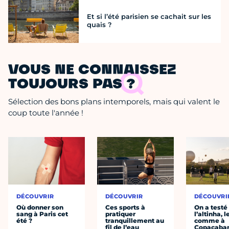
Et si l’été parisien se cachait sur les
quais ?
VOUS NE CONNAISSEZ
TOUJOURS PAS ?
Sélection des bons plans intemporels, mais qui valent le
coup toute l'année !
DÉCOUVRIR
DÉCOUVRIR
DÉCOUVRI
Où donner son
Ces sports à
On a testé
sang à Paris cet
pratiquer
l’altinha, l
été ?
tranquillement au
comme à
fil de l’eau
Copacaba