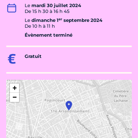
Le
mardi 30 juillet 2024
De 15 h 30 à 16 h 45
er
Le
dimanche 1
septembre 2024
De 10 h à 11 h
Évènement terminé
Gratuit
+
−