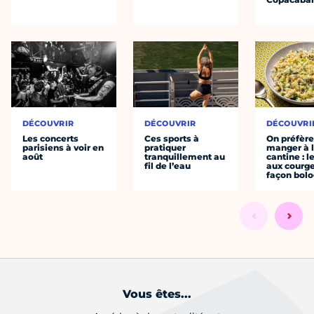
DÉCOUVRIR
DÉCOUVRIR
DÉCOUVRI
Les concerts
Ces sports à
On préfèr
parisiens à voir en
pratiquer
manger à 
août
tranquillement au
cantine : l
fil de l’eau
aux courge
façon bol
Vous êtes...