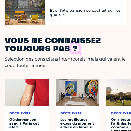
Et si l’été parisien se cachait sur les
quais ?
VOUS NE CONNAISSEZ
TOUJOURS PAS ?
Sélection des bons plans intemporels, mais qui valent le
coup toute l'année !
DÉCOUVRIR
DÉCOUVRIR
DÉCOUVRI
Où donner son
Les meilleures
On a testé
sang à Paris cet
expos du moment
l’altinha, l
été ?
à faire en famille
comme à
Copacaba