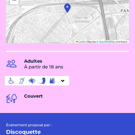
Leaflet
|
Map data ©
OpenStreetMap
contributors
Adultes
À partir de 18 ans
Couvert
Évènement proposé par :
Discoquette