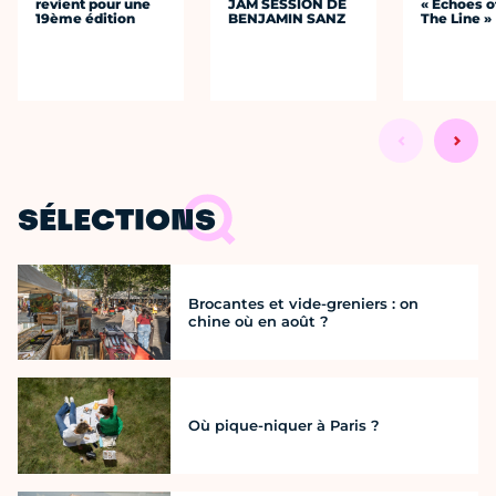
revient pour une
JAM SESSION DE
« Echoes o
19ème édition
BENJAMIN SANZ
The Line »
SÉLECTIONS
Brocantes et vide-greniers : on
chine où en août ?
Où pique-niquer à Paris ?