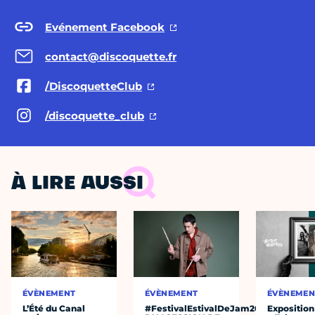
Evénement Facebook
contact@discoquette.fr
/DiscoquetteClub
/discoquette_club
À LIRE AUSSI
ÉVÈNEMENT
ÉVÈNEMENT
ÉVÈNEMEN
L’Été du Canal
#FestivalEstivalDeJam2026
Exposition