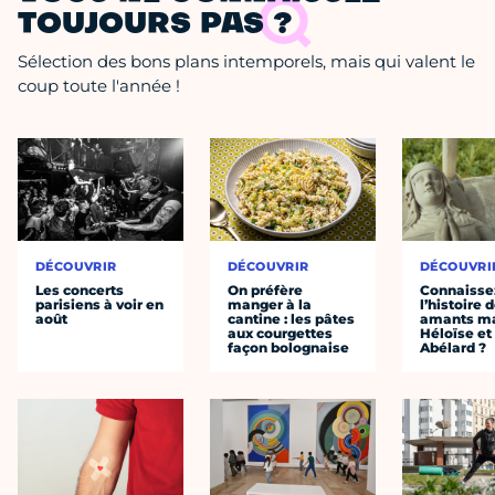
TOUJOURS PAS ?
Sélection des bons plans intemporels, mais qui valent le
coup toute l'année !
DÉCOUVRIR
DÉCOUVRIR
DÉCOUVRI
Les concerts
On préfère
Connaisse
parisiens à voir en
manger à la
l’histoire 
août
cantine : les pâtes
amants ma
aux courgettes
Héloïse et
façon bolognaise
Abélard ?