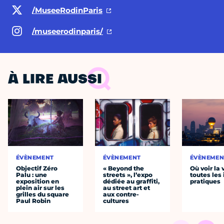
/MuseeRodinParis
/museerodinparis/
À LIRE AUSSI
ÉVÈNEMENT
ÉVÈNEMENT
ÉVÈNEMEN
Objectif Zéro
« Beyond the
Où voir la 
Palu : une
streets », l’expo
toutes les 
exposition en
dédiée au graffiti,
pratiques
plein air sur les
au street art et
grilles du square
aux contre-
Paul Robin
cultures