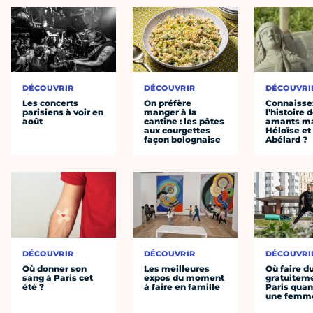
DÉCOUVRIR
DÉCOUVRIR
DÉCOUVRI
Les concerts
On préfère
Connaisse
parisiens à voir en
manger à la
l’histoire 
août
cantine : les pâtes
amants ma
aux courgettes
Héloïse et
façon bolognaise
Abélard ?
DÉCOUVRIR
DÉCOUVRIR
DÉCOUVRI
Où donner son
Les meilleures
Où faire d
sang à Paris cet
expos du moment
gratuitem
été ?
à faire en famille
Paris quan
une femm