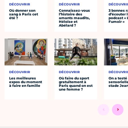
DÉCOUVRIR
DÉCOUVRIR
DÉCOUVRI
Où donner son
Connaissez-vous
3 bonnes r
sang à Paris cet
l’histoire des
d’écouter 
été ?
amants maudits,
podcast « 
Héloïse et
Fumoir »
Abélard ?
DÉCOUVRIR
DÉCOUVRIR
DÉCOUVRI
Les meilleures
Où faire du sport
On a testé 
expos du moment
gratuitement à
sensoriell
à faire en famille
Paris quand on est
stade Jea
une femme ?