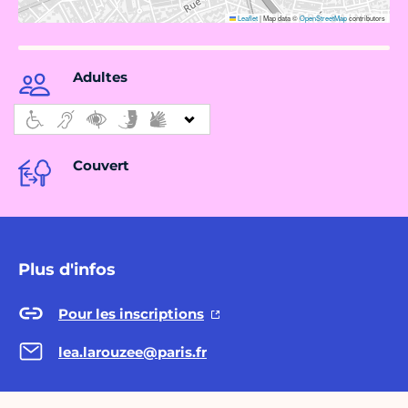
Leaflet
|
Map data ©
OpenStreetMap
contributors
Adultes
Couvert
Plus d'infos
Pour les inscriptions
lea.larouzee@paris.fr