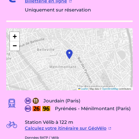
Billetterie en ligne
Uniquement sur réservation
+
−
Leaflet
|
Map data ©
OpenStreetMap
contributors
Jourdain (Paris)
Pyrénées - Ménilmontant (Paris)
Station Vélib à 122 m
Calculez votre itinéraire sur GéoVélo
Données RATP / Vélib