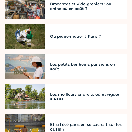
Brocantes et vide-greniers : on
chine où en août ?
Où pique-niquer à Paris ?
Les petits bonheurs parisiens en
août
Les meilleurs endroits où naviguer
à Paris
Et si l’été parisien se cachait sur les
quais ?