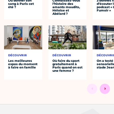
Où donner son
Connaissez-vous
3 bonnes r
sang à Paris cet
l’histoire des
d’écouter 
été ?
amants maudits,
podcast « 
Héloïse et
Fumoir »
Abélard ?
DÉCOUVRIR
DÉCOUVRIR
DÉCOUVRI
Les meilleures
Où faire du sport
On a testé 
expos du moment
gratuitement à
sensoriell
à faire en famille
Paris quand on est
stade Jea
une femme ?