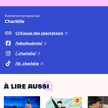
Évènement proposé par :
Charlélie
Critiques des spectateurs
/lebarbudrole/
/_charlelie/
/@_charlelie
À LIRE AUSSI