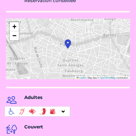
Réservation conseillée
+
−
Leaflet
|
Map data ©
OpenStreetMap
contributors
Adultes
Couvert