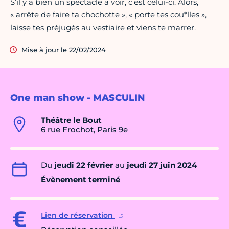
S’il y a bien un spectacle à voir, c’est celui-ci. Alors,
« arrête de faire ta chochotte », « porte tes cou*lles »,
laisse tes préjugés au vestiaire et viens te marrer.
Mise à jour le 22/02/2024
One man show - MASCULIN
Théâtre le Bout
6 rue Frochot, Paris 9e
Du
jeudi 22 février
au
jeudi 27 juin 2024
Évènement terminé
Lien de réservation