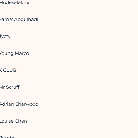
Modeselektor
Sama' Abdulhadi
Jyoty
Young Marco
X CLUB.
Mr Scruff
Adrian Sherwood
Louise Chen
Bambi