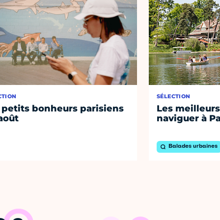
CTION
SÉLECTION
 petits bonheurs parisiens
Les meilleurs
août
naviguer à Pa
Balades urbaines