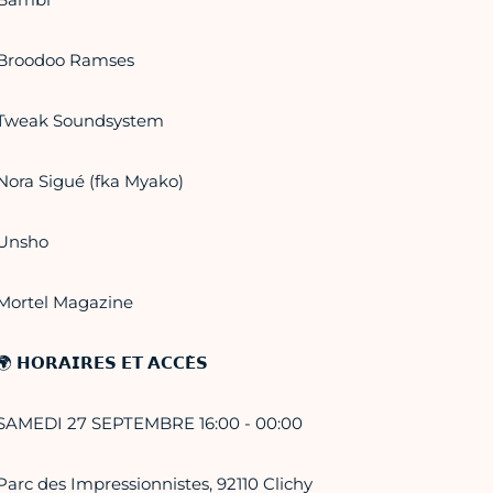
Broodoo Ramses
Tweak Soundsystem
Nora Sigué (fka Myako)
Unsho
Mortel Magazine
🌍 𝗛𝗢𝗥𝗔𝗜𝗥𝗘𝗦 𝗘𝗧 𝗔𝗖𝗖𝗘̀𝗦
SAMEDI 27 SEPTEMBRE 16:00 - 00:00
Parc des Impressionnistes, 92110 Clichy