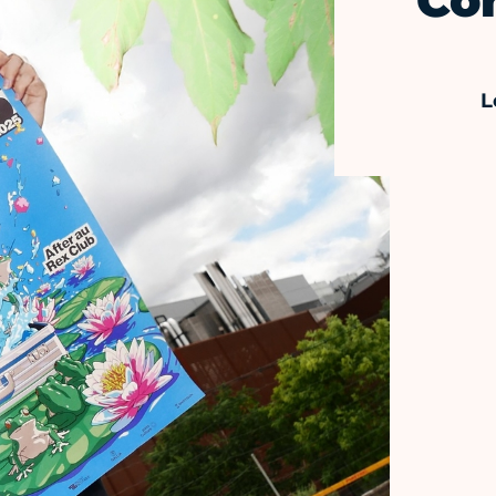
Con
L