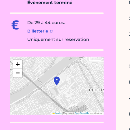
Évènement terminé
De 29 à 44 euros.
Billetterie
Uniquement sur réservation
+
−
Leaflet
|
Map data ©
OpenStreetMap
contributors