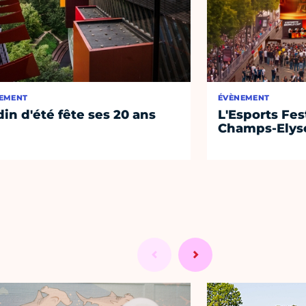
EMENT
ÉVÈNEMENT
din d'été fête ses 20 ans
L'Esports Fest
Champs-Elys