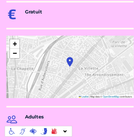
Gratuit
+
−
Leaflet
|
Map data ©
OpenStreetMap
contributors
Adultes