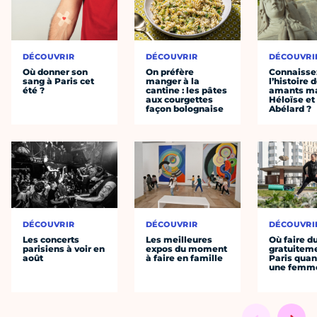
DÉCOUVRIR
DÉCOUVRIR
DÉCOUVRI
Où donner son
On préfère
Connaisse
sang à Paris cet
manger à la
l’histoire 
été ?
cantine : les pâtes
amants ma
aux courgettes
Héloïse et
façon bolognaise
Abélard ?
DÉCOUVRIR
DÉCOUVRIR
DÉCOUVRI
Les concerts
Les meilleures
Où faire d
parisiens à voir en
expos du moment
gratuitem
août
à faire en famille
Paris quan
une femm