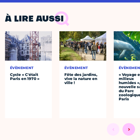
À LIRE AUSSI
ÉVÈNEMENT
ÉVÈNEMENT
ÉVÈNEMEN
Cycle « C'était
Fête des jardins,
« Voyage 
Paris en 1970 »
vive la nature en
milieux
ville !
humides »,
nouvelle s
du Parc
zoologiqu
Paris