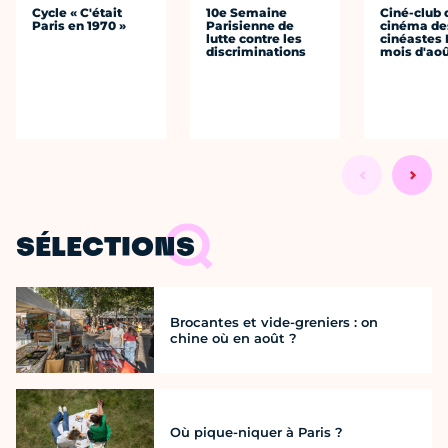
Cycle « C'était
10e Semaine
Ciné-club 
Paris en 1970 »
Parisienne de
cinéma de
lutte contre les
cinéastes 
discriminations
mois d'ao
SÉLECTIONS
Brocantes et vide-greniers : on
chine où en août ?
Où pique-niquer à Paris ?