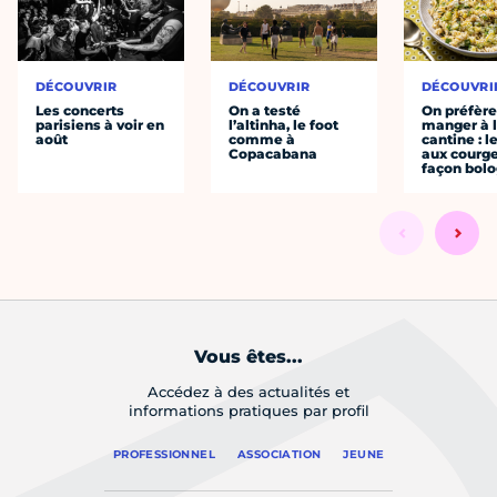
DÉCOUVRIR
DÉCOUVRIR
DÉCOUVRI
Les concerts
On a testé
On préfèr
parisiens à voir en
l’altinha, le foot
manger à 
août
comme à
cantine : l
Copacabana
aux courge
façon bol
Vous êtes...
Accédez à des actualités et
informations pratiques par profil
PROFESSIONNEL
ASSOCIATION
JEUNE