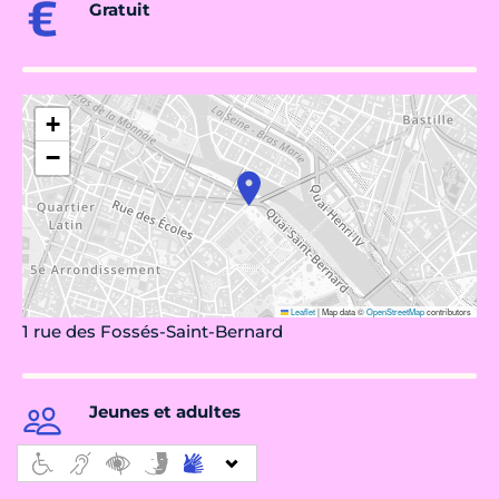
Gratuit
+
−
Leaflet
|
Map data ©
OpenStreetMap
contributors
1 rue des Fossés-Saint-Bernard
Jeunes et adultes