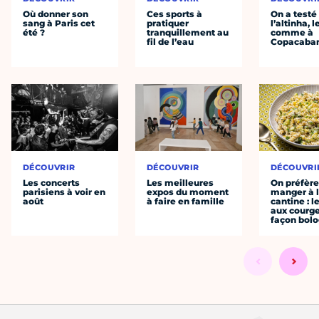
Où donner son
Ces sports à
On a testé
sang à Paris cet
pratiquer
l’altinha, l
été ?
tranquillement au
comme à
fil de l’eau
Copacaba
DÉCOUVRIR
DÉCOUVRIR
DÉCOUVRI
Les concerts
Les meilleures
On préfèr
parisiens à voir en
expos du moment
manger à 
août
à faire en famille
cantine : l
aux courge
façon bol