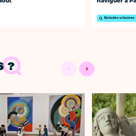
août
naviguer à Pa
Balades urbaines
 ?