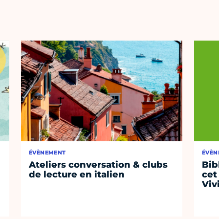
ÉVÈNEMENT
ÉVÈN
Ateliers conversation & clubs
Bib
de lecture en italien
cet
Viv