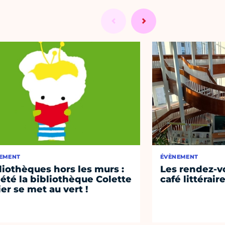
EMENT
ÉVÈNEMENT
liothèques hors les murs :
Les rendez-vo
 été la bibliothèque Colette
café littérair
ier se met au vert !