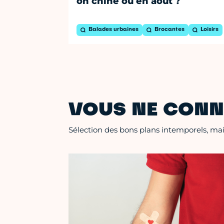
on chine où en août ?
Balades urbaines
Brocantes
Loisirs
VOUS NE CONN
Sélection des bons plans intemporels, mais