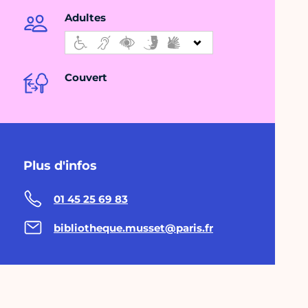
Adultes
Couvert
Plus d'infos
01 45 25 69 83
bibliotheque.musset@paris.fr