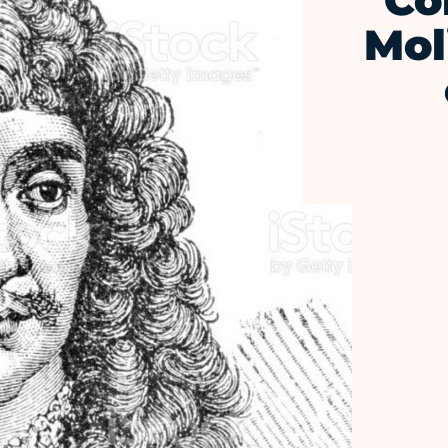
Co
Moli