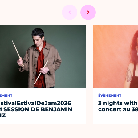
EMENT
ÉVÈNEMENT
stivalEstivalDeJam2026
3 nights with
M SESSION DE BENJAMIN
concert au 38
NZ