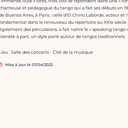
l’immense Rudi Flores, trois voix se répondent dans une « ro
chanteuse et pédagogue du tango qui a fait ses débuts en 19
de Buenos Aires, à Paris ; celle d’El Chino Laborde, acteur et
fondamental dans le renouveau du répertoire au XXIe siècle ; e
également des percussions, a fait naître le « speaking tango
planète à part, un style parlé autour de tangos traditionnels.
Lieu : Salle des concerts - Cité de la musique
Mise à jour le 07/04/2022