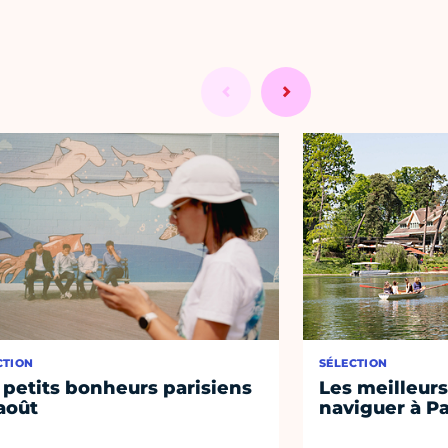
CTION
SÉLECTION
 petits bonheurs parisiens
Les meilleurs
août
naviguer à Pa