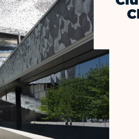
Clu
C