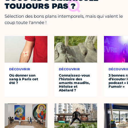
TOUJOURS PAS ?
Sélection des bons plans intemporels, mais qui valent le
coup toute l'année !
DÉCOUVRIR
DÉCOUVRIR
DÉCOUVRI
Où donner son
Connaissez-vous
3 bonnes r
sang à Paris cet
l’histoire des
d’écouter 
été ?
amants maudits,
podcast « 
Héloïse et
Fumoir »
Abélard ?