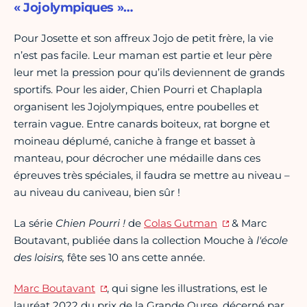
« Jojolympiques »…
Pour Josette et son affreux Jojo de petit frère, la vie
n’est pas facile. Leur maman est partie et leur père
leur met la pression pour qu’ils deviennent de grands
sportifs. Pour les aider, Chien Pourri et Chaplapla
organisent les Jojolympiques, entre poubelles et
terrain vague. Entre canards boiteux, rat borgne et
moineau déplumé, caniche à frange et basset à
manteau, pour décrocher une médaille dans ces
épreuves très spéciales, il faudra se mettre au niveau –
au niveau du caniveau, bien sûr !
La série
Chien Pourri !
de
Colas Gutman
& Marc
Boutavant, publiée dans la collection Mouche à
l'école
des loisirs,
fête ses 10 ans cette année.
Marc Boutavant
, qui signe les illustrations, est le
lauréat 2022 du prix de la Grande Ourse, décerné par