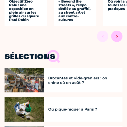
Objectif Zéro
« Beyond the
Où voir la 
Palu : une
streets », l’expo
toutes les 
exposition en
dédiée au graffiti,
pratiques
plein air sur les
au street art et
grilles du square
aux contre-
Paul Robin
cultures
SÉLECTIONS
Brocantes et vide-greniers : on
chine où en août ?
Où pique-niquer à Paris ?