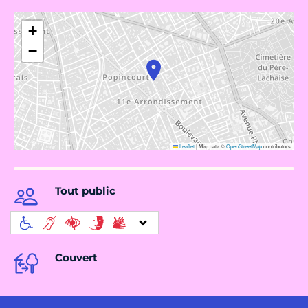
+
−
Leaflet
|
Map data ©
OpenStreetMap
contributors
Tout public
Couvert