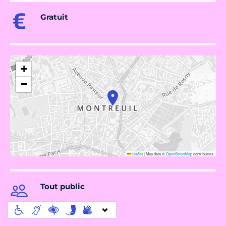
Gratuit
+
−
Leaflet
|
Map data ©
OpenStreetMap
contributors
Tout public