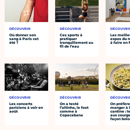
DÉCOUVRIR
DÉCOUVRIR
DÉCOUVRI
Où donner son
Ces sports à
Les meille
sang à Paris cet
pratiquer
expos du
été ?
tranquillement au
à faire en 
fil de l’eau
DÉCOUVRIR
DÉCOUVRIR
DÉCOUVRI
Les concerts
On a testé
On préfèr
parisiens à voir en
l’altinha, le foot
manger à 
août
comme à
cantine : l
Copacabana
aux courge
façon bol