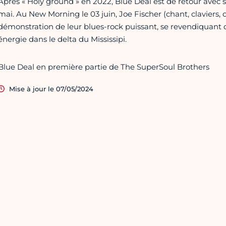
Après « Holy ground » en 2022, Blue Deal est de retour avec
mai. Au New Morning le 03 juin, Joe Fischer (chant, claviers, c
démonstration de leur blues-rock puissant, se revendiquant d
énergie dans le delta du Mississipi.
Blue Deal en première partie de The SuperSoul Brothers
Mise à jour le 07/05/2024