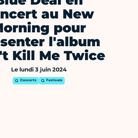
Blue Deal en
ncert au New
orning pour
senter l'album
't Kill Me Twice
Le lundi 3 juin 2024
Concerts
Festivals