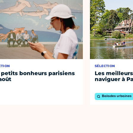
CTION
SÉLECTION
 petits bonheurs parisiens
Les meilleurs
août
naviguer à Pa
Balades urbaines