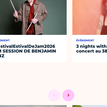
EMENT
ÉVÈNEMENT
stivalEstivalDeJam2026
3 nights with
M SESSION DE BENJAMIN
concert au 38
NZ