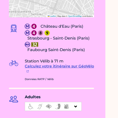
Leaflet
|
Map data ©
OpenStreetMap
contributors
Château d'Eau (Paris)
Strasbourg - Saint-Denis (Paris)
Faubourg Saint-Denis (Paris)
Station Vélib à 71 m
Calculez votre itinéraire sur GéoVélo
Données RATP / Vélib
Adultes