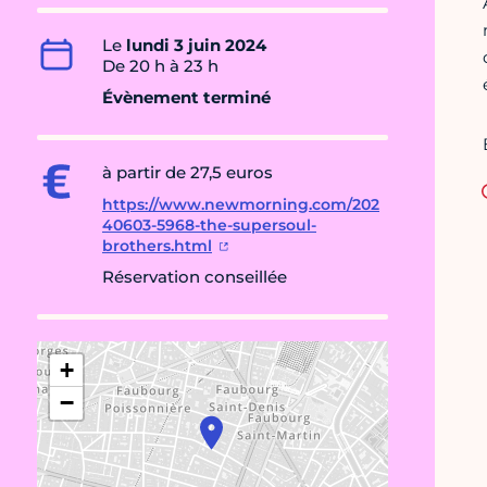
Le
lundi 3 juin 2024
De 20 h à 23 h
Évènement terminé
à partir de 27,5 euros
https://www.newmorning.com/202
40603-5968-the-supersoul-
brothers.html
Réservation conseillée
+
−