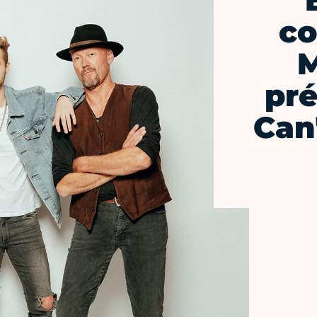
co
M
pré
Can