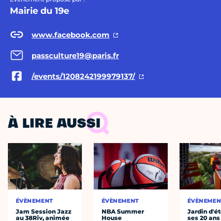
Mairie du 19e
www.facebook.com
passculture19@paris.fr
/events/1208242199979137/
À LIRE AUSSI
ÉVÈNEMENT
ÉVÈNEMENT
ÉVÈNEMEN
Jam Session Jazz
NBA Summer
Jardin d'ét
au 38Riv, animée
House
ses 20 ans