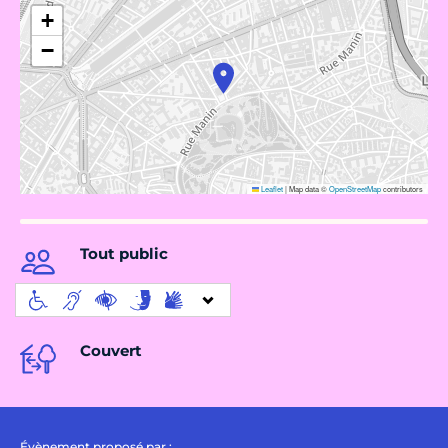
+
−
Leaflet
|
Map data ©
OpenStreetMap
contributors
Tout public
Couvert
Évènement proposé par :