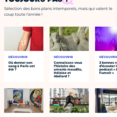
Sélection des bons plans intemporels, mais qui valent le
coup toute l'année !
DÉCOUVRIR
DÉCOUVRIR
DÉCOUVRI
Où donner son
Connaissez-vous
3 bonnes r
sang à Paris cet
l’histoire des
d’écouter 
été ?
amants maudits,
podcast « 
Héloïse et
Fumoir »
Abélard ?