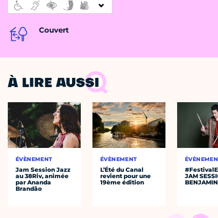
Couvert
À LIRE AUSSI
ÉVÈNEMENT
ÉVÈNEMENT
ÉVÈNEMEN
Jam Session Jazz
L’Été du Canal
#Festival
au 38Riv, animée
revient pour une
JAM SESS
par Ananda
19ème édition
BENJAMIN
Brandão