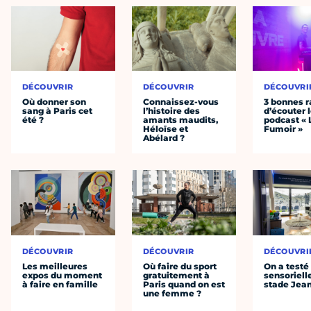
DÉCOUVRIR
DÉCOUVRIR
DÉCOUVRI
Où donner son
Connaissez-vous
3 bonnes r
sang à Paris cet
l’histoire des
d’écouter 
été ?
amants maudits,
podcast « 
Héloïse et
Fumoir »
Abélard ?
DÉCOUVRIR
DÉCOUVRIR
DÉCOUVRI
Les meilleures
Où faire du sport
On a testé 
expos du moment
gratuitement à
sensoriell
à faire en famille
Paris quand on est
stade Jea
une femme ?