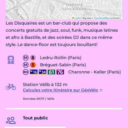
Leaflet
|
Map data ©
OpenStreetMap
contributors
Les Disquaires est un bar-club qui propose des
concerts gratuits de jazz, soul, funk, musique latines
et afro à Bastille, et des soirées DJ dans ce même
style. Le dance-floor est toujours bouillant!
Ledru-Rollin (Paris)
Bréguet-Sabin (Paris)
Charonne - Keller (Paris)
Station Vélib à 132 m
Calculez votre itinéraire sur GéoVélo
Données RATP / Vélib
Tout public