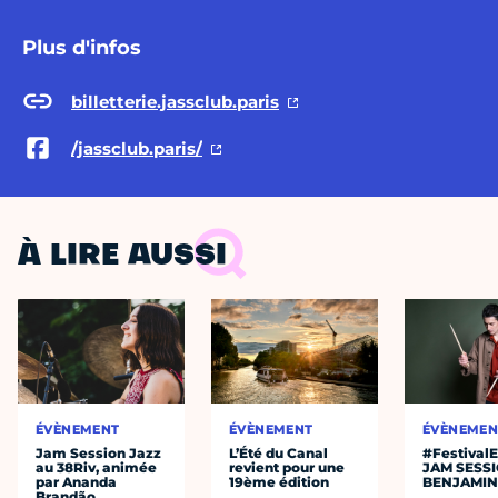
Plus d'infos
billetterie.jassclub.paris
/jassclub.paris/
À LIRE AUSSI
ÉVÈNEMENT
ÉVÈNEMENT
ÉVÈNEMEN
Jam Session Jazz
L’Été du Canal
#Festival
au 38Riv, animée
revient pour une
JAM SESS
par Ananda
19ème édition
BENJAMIN
Brandão