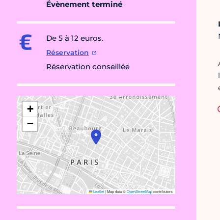
Évènement terminé
De 5 à 12 euros.
Réservation
Réservation conseillée
+
−
Leaflet
|
Map data ©
OpenStreetMap
contributors