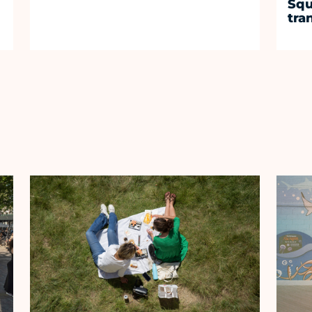
Squ
tra