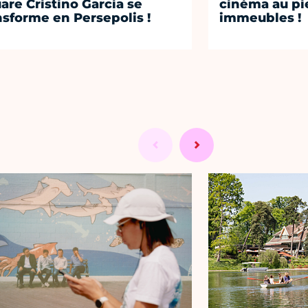
are Cristino Garcia se
cinéma au pi
nsforme en Persepolis !
immeubles !