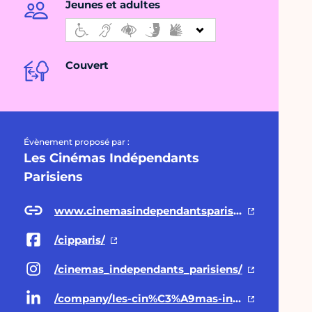
Jeunes et adultes
Couvert
Évènement proposé par :
Les Cinémas Indépendants
Parisiens
www.cinemasindependantsparisiens.fr
/cipparis/
/cinemas_independants_parisiens/
/company/les-cin%C3%A9mas-ind%C3%A9pendants-parisiens/