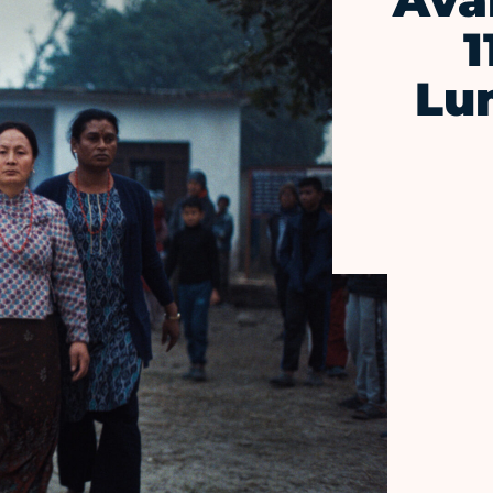
Ava
1
Lu