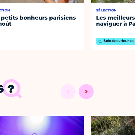
CTION
SÉLECTION
 petits bonheurs parisiens
Les meilleurs
août
naviguer à Pa
Balades urbaines
 ?