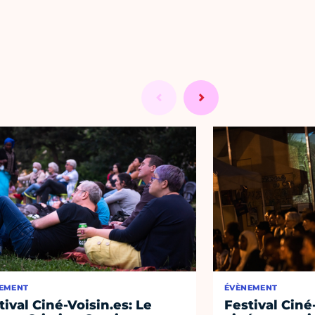
EMENT
ÉVÈNEMENT
tival Ciné-Voisin.es: Le
Festival Ciné