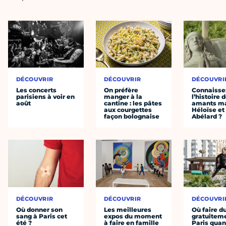
DÉCOUVRIR
DÉCOUVRIR
DÉCOUVRI
Les concerts
On préfère
Connaisse
parisiens à voir en
manger à la
l’histoire 
août
cantine : les pâtes
amants ma
aux courgettes
Héloïse et
façon bolognaise
Abélard ?
DÉCOUVRIR
DÉCOUVRIR
DÉCOUVRI
Où donner son
Les meilleures
Où faire d
sang à Paris cet
expos du moment
gratuitem
été ?
à faire en famille
Paris quan