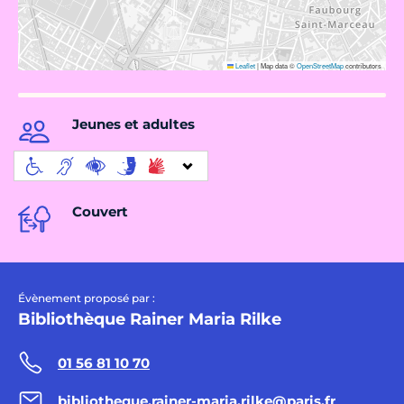
Leaflet
|
Map data ©
OpenStreetMap
contributors
Jeunes et adultes
Couvert
Évènement proposé par :
Bibliothèque Rainer Maria Rilke
01 56 81 10 70
bibliotheque.rainer-maria.rilke@paris.fr