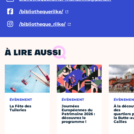
/bibliothequerilke/
/bibliotheque_rilke/
À LIRE AUSSI
ÉVÈNEMENT
ÉVÈNEMENT
ÉVÈNEMEN
La Fête des
Journées
À la décou
Tuileries
Européennes du
des
Patrimoine 2026 :
quartiers p
découvrez le
la Butte-a
programme !
Cailles