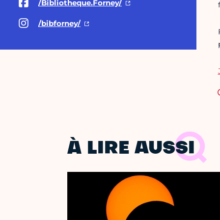
/Bibliotheque.Forney/
/bibforney/
À LIRE AUSSI