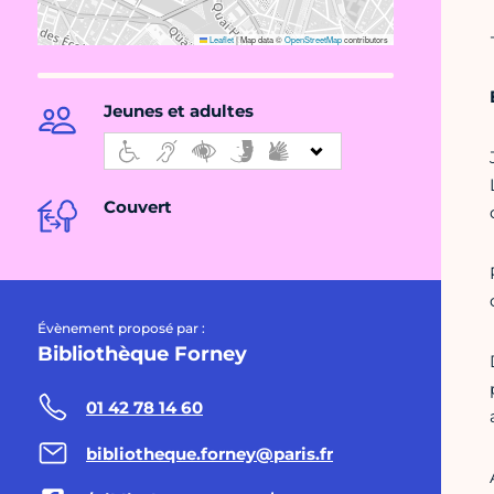
Leaflet
|
Map data ©
OpenStreetMap
contributors
Jeunes et adultes
Couvert
Évènement proposé par :
Bibliothèque Forney
01 42 78 14 60
bibliotheque.forney@paris.fr