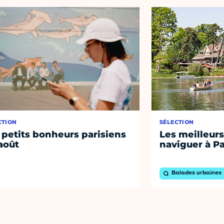
CTION
SÉLECTION
 petits bonheurs parisiens
Les meilleurs
août
naviguer à Pa
Balades urbaines