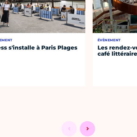
EMENT
ÉVÈNEMENT
ss s'installe à Paris Plages
Les rendez-vo
café littérair