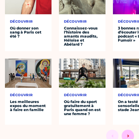
DÉCOUVRIR
DÉCOUVRIR
DÉCOUVRI
Où donner son
Connaissez-vous
3 bonnes r
sang à Paris cet
l’histoire des
d’écouter 
été ?
amants maudits,
podcast « 
Héloïse et
Fumoir »
Abélard ?
DÉCOUVRIR
DÉCOUVRIR
DÉCOUVRI
Les meilleures
Où faire du sport
On a testé 
expos du moment
gratuitement à
sensoriell
à faire en famille
Paris quand on est
stade Jea
une femme ?