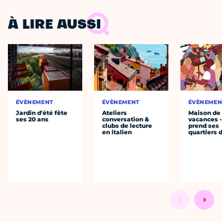
À LIRE AUSSI
ÉVÈNEMENT
ÉVÈNEMENT
ÉVÈNEMEN
Jardin d'été fête
Ateliers
Maison de
ses 20 ans
conversation &
vacances 
clubs de lecture
prend ses
en italien
quartiers 