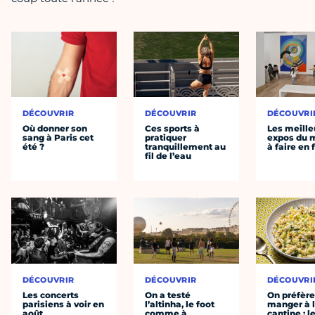
DÉCOUVRIR
DÉCOUVRIR
DÉCOUVRI
Où donner son
Ces sports à
Les meille
sang à Paris cet
pratiquer
expos du
été ?
tranquillement au
à faire en 
fil de l’eau
DÉCOUVRIR
DÉCOUVRIR
DÉCOUVRI
Les concerts
On a testé
On préfèr
parisiens à voir en
l’altinha, le foot
manger à 
août
comme à
cantine : l