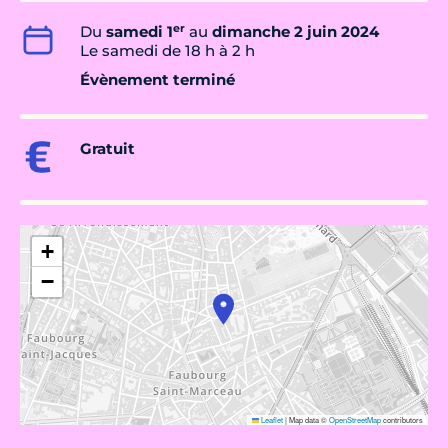
er
Du
samedi 1
au
dimanche 2 juin 2024
Le samedi de 18 h à 2 h
Évènement terminé
Gratuit
+
−
Leaflet
|
Map data ©
OpenStreetMap
contributors