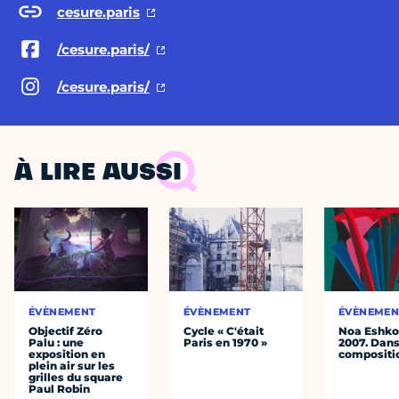
cesure.paris
/cesure.paris/
/cesure.paris/
À LIRE AUSSI
ÉVÈNEMENT
ÉVÈNEMENT
ÉVÈNEMEN
Objectif Zéro
Cycle « C'était
Noa Eshkol
Palu : une
Paris en 1970 »
2007. Dans
exposition en
compositi
plein air sur les
grilles du square
Paul Robin