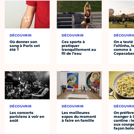
DÉCOUVRIR
DÉCOUVRIR
DÉCOUVRI
Où donner son
Ces sports à
On a testé
sang à Paris cet
pratiquer
l’altinha, l
été ?
tranquillement au
comme à
fil de l’eau
Copacaba
DÉCOUVRIR
DÉCOUVRIR
DÉCOUVRI
Les concerts
Les meilleures
On préfèr
parisiens à voir en
expos du moment
manger à 
août
à faire en famille
cantine : l
aux courge
façon bol