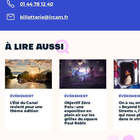
01 44 78 12 40
billetterie@ircam.fr
À LIRE AUSSI
ÉVÈNEMENT
ÉVÈNEMENT
ÉVÈNEMEN
L’Été du Canal
Objectif Zéro
On a vu, o
revient pour une
Palu : une
« Beyond 
19ème édition
exposition en
Streets », 
plein air sur les
qui nous p
grilles du square
dans le str
Paul Robin