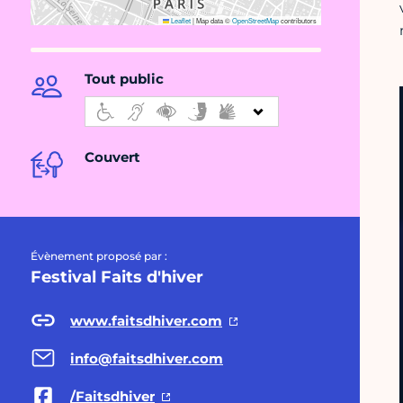
Leaflet
|
Map data ©
OpenStreetMap
contributors
Tout public
Couvert
Évènement proposé par :
Festival Faits d'hiver
www.faitsdhiver.com
info@faitsdhiver.com
/Faitsdhiver