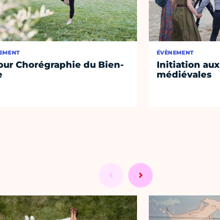
EMENT
ÉVÈNEMENT
our Chorégraphie du Bien-
Initiation au
e
médiévales