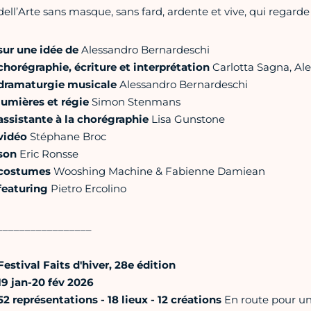
dell’Arte sans masque, sans fard, ardente et vive, qui regarde 
sur une idée de
Alessandro Bernardeschi
chorégraphie, écriture et interprétation
Carlotta Sagna, Al
dramaturgie musicale
Alessandro Bernardeschi
lumières et régie
Simon Stenmans
assistante à la chorégraphie
Lisa Gunstone
vidéo
Stéphane Broc
son
Eric Ronsse
costumes
Wooshing Machine & Fabienne Damiean
featuring
Pietro Ercolino
_________________
Festival Faits d'hiver, 28e édition
19 jan-20 fév 2026
52 représentations - 18 lieux - 12 créations
En route pour un