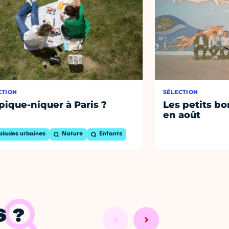
CTION
SÉLECTION
pique-niquer à Paris ?
Les petits bo
en août
alades urbaines
Nature
Enfants
 ?