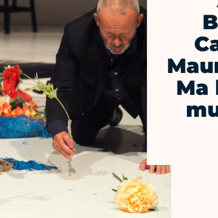
B
Ca
Maur
Ma 
mu