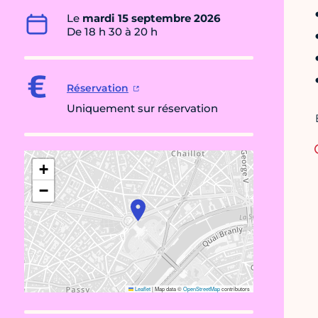
Le
mardi 15 septembre 2026
De 18 h 30 à 20 h
Réservation
Uniquement sur réservation
+
−
Leaflet
|
Map data ©
OpenStreetMap
contributors