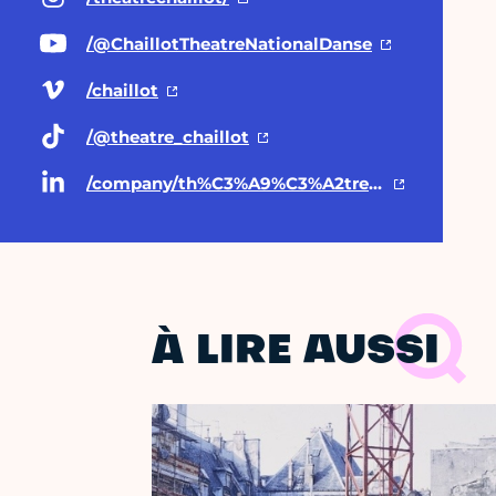
/@ChaillotTheatreNationalDanse
/chaillot
/@theatre
_chaillot
/company/th%C3%A9%C3%A2tre-national-de-chaillot/posts/
À LIRE AUSSI