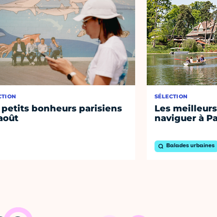
CTION
SÉLECTION
 petits bonheurs parisiens
Les meilleurs
août
naviguer à Pa
Balades urbaines