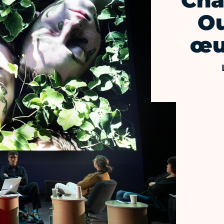
Cha
Ou
œu