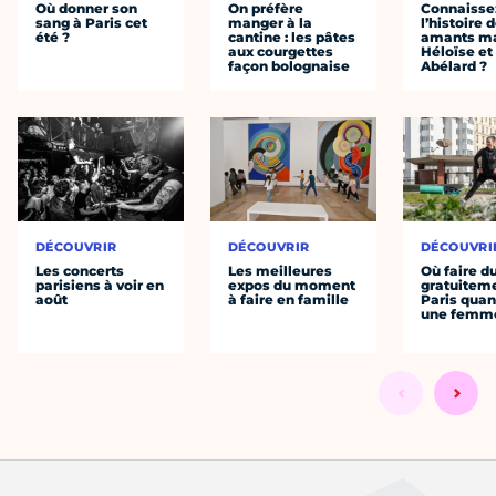
Où donner son
On préfère
Connaisse
sang à Paris cet
manger à la
l’histoire 
été ?
cantine : les pâtes
amants ma
aux courgettes
Héloïse et
façon bolognaise
Abélard ?
DÉCOUVRIR
DÉCOUVRIR
DÉCOUVRI
Les concerts
Les meilleures
Où faire d
parisiens à voir en
expos du moment
gratuitem
août
à faire en famille
Paris quan
une femm