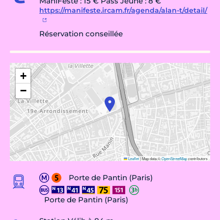
ManiFeste : 15 € Pass Jeune : 8 €
https://manifeste.ircam.fr/agenda/alan-t/detail/
Réservation conseillée
+
−
Leaflet
|
Map data ©
OpenStreetMap
contributors
Porte de Pantin (Paris)
Porte de Pantin (Paris)