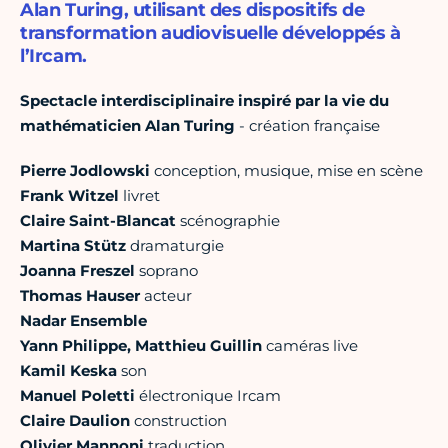
Alan Turing, utilisant des dispositifs de
transformation audiovisuelle développés à
l’Ircam.
Spectacle interdisciplinaire inspiré par la vie du
mathématicien Alan Turing
- création française
Pierre Jodlowski
conception, musique, mise en scène
Frank Witzel
livret
Claire Saint-Blancat
scénographie
Martina Stütz
dramaturgie
Joanna Freszel
soprano
Thomas Hauser
acteur
Nadar Ensemble
Yann Philippe, Matthieu Guillin
caméras live
Kamil Keska
son
Manuel Poletti
électronique Ircam
Claire Daulion
construction
Olivier Mannoni
traduction