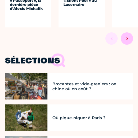
« Passeport », la
« Silent Pool » au
dernière pièce
Lucernaire
d’Alexis Michalik
SÉLECTIONS
Brocantes et vide-greniers : on
chine où en août ?
Où pique-niquer à Paris ?